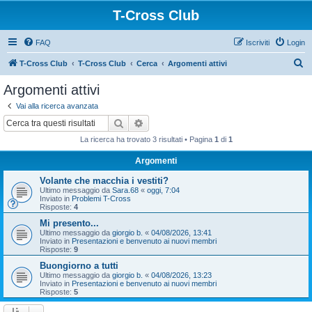
T-Cross Club
FAQ
Iscriviti
Login
C
T-Cross Club
T-Cross Club
Cerca
Argomenti attivi
e
Argomenti attivi
r
Vai alla ricerca avanzata
c
Cerca
Ricerca avanzata
a
La ricerca ha trovato 3 risultati • Pagina
1
di
1
Argomenti
Volante che macchia i vestiti?
Ultimo messaggio da
Sara.68
«
oggi, 7:04
Inviato in
Problemi T-Cross
Risposte:
4
Mi presento...
Ultimo messaggio da
giorgio b.
«
04/08/2026, 13:41
Inviato in
Presentazioni e benvenuto ai nuovi membri
Risposte:
9
Buongiorno a tutti
Ultimo messaggio da
giorgio b.
«
04/08/2026, 13:23
Inviato in
Presentazioni e benvenuto ai nuovi membri
Risposte:
5