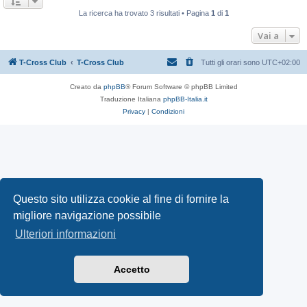
La ricerca ha trovato 3 risultati • Pagina
1
di
1
Vai a
T-Cross Club
T-Cross Club
Tutti gli orari sono
UTC+02:00
Creato da
phpBB
® Forum Software © phpBB Limited
Traduzione Italiana
phpBB-Italia.it
Privacy
|
Condizioni
Questo sito utilizza cookie al fine di fornire la
migliore navigazione possibile
Ulteriori informazioni
Accetto