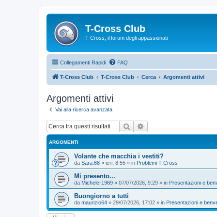
T-Cross Club
T-Cross, il forum degli appassionati
Collegamenti Rapidi
FAQ
T-Cross Club
T-Cross Club
Cerca
Argomenti attivi
Argomenti attivi
Vai alla ricerca avanzata
Cerca
Ricerca avanzata
ARGOMENTI
Volante che macchia i vestiti?
da
Sara.68
»
ieri, 8:55
» in
Problemi T-Cross
Mi presento...
da
Michele-1969
»
07/07/2026, 9:29
» in
Presentazioni e ben
Buongiorno a tutti
da
maurizio64
»
29/07/2026, 17:02
» in
Presentazioni e benv