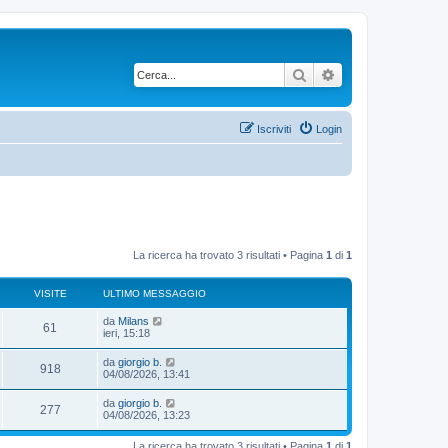
Cerca
Ricerca avanzata
Iscriviti
Login
La ricerca ha trovato 3 risultati • Pagina
1
di
1
VISITE
ULTIMO MESSAGGIO
da
Milans
61
ieri, 15:18
da
giorgio b.
918
04/08/2026, 13:41
da
giorgio b.
277
04/08/2026, 13:23
La ricerca ha trovato 3 risultati • Pagina
1
di
1