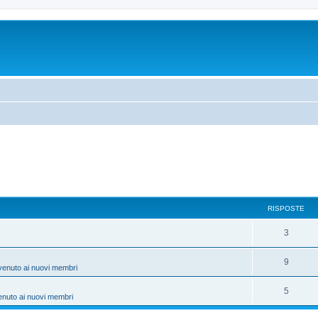
RISPOSTE
3
9
venuto ai nuovi membri
5
enuto ai nuovi membri