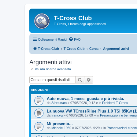
T-Cross Club
T-Cross, il forum degli appassionati
Collegamenti Rapidi
FAQ
T-Cross Club
T-Cross Club
Cerca
Argomenti attivi
Argomenti attivi
Vai alla ricerca avanzata
Cerca
Ricerca avanzata
ARGOMENTI
Auto nuova, 1 mese, guasta e più rivista.
da
Sfortunato
»
07/05/2026, 0:12
» in
Problemi T-Cross
La nuova VW TCrossRline Plus 1.0 TSI 85Kw (
da
francyg
»
07/08/2026, 17:09
» in
Presentazioni e benvenu
Mi presento...
da
Michele-1969
»
07/07/2026, 9:29
» in
Presentazioni e ben