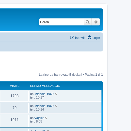
Cerca
Ricerca avanzata
Iscriviti
Login
La ricerca ha trovato 5 risultati • Pagina
1
di
1
VISITE
ULTIMO MESSAGGIO
da
Michele-1969
1793
ieri, 10:17
da
Michele-1969
70
ieri, 10:14
da
vajolet
1011
ieri, 8:05