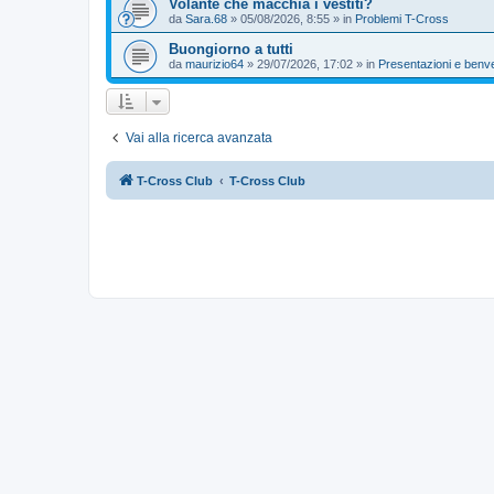
Volante che macchia i vestiti?
da
Sara.68
»
05/08/2026, 8:55
» in
Problemi T-Cross
Buongiorno a tutti
da
maurizio64
»
29/07/2026, 17:02
» in
Presentazioni e benv
Vai alla ricerca avanzata
T-Cross Club
T-Cross Club