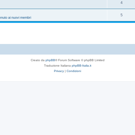
4
5
enuto ai nuovi membri
Creato da
phpBB
® Forum Software © phpBB Limited
Traduzione Italiana
phpBB-Italia.it
Privacy
|
Condizioni