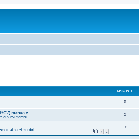
RISPOSTE
5
115CV) manuale
2
to ai nuovi membri
10
venuto ai nuovi membri
1
2