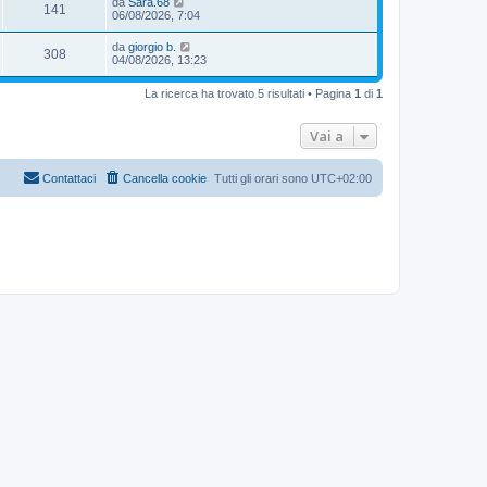
da
Sara.68
141
06/08/2026, 7:04
da
giorgio b.
308
04/08/2026, 13:23
La ricerca ha trovato 5 risultati • Pagina
1
di
1
Vai a
Contattaci
Cancella cookie
Tutti gli orari sono
UTC+02:00