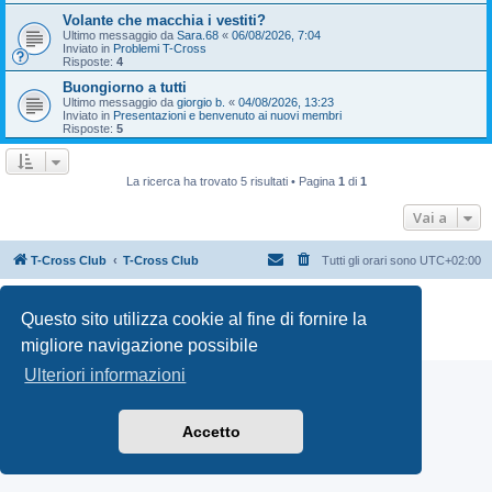
Volante che macchia i vestiti?
Ultimo messaggio da
Sara.68
«
06/08/2026, 7:04
Inviato in
Problemi T-Cross
Risposte:
4
Buongiorno a tutti
Ultimo messaggio da
giorgio b.
«
04/08/2026, 13:23
Inviato in
Presentazioni e benvenuto ai nuovi membri
Risposte:
5
La ricerca ha trovato 5 risultati • Pagina
1
di
1
Vai a
T-Cross Club
T-Cross Club
Tutti gli orari sono
UTC+02:00
Creato da
phpBB
® Forum Software © phpBB Limited
Questo sito utilizza cookie al fine di fornire la
Traduzione Italiana
phpBB-Italia.it
Privacy
|
Condizioni
migliore navigazione possibile
Ulteriori informazioni
Accetto