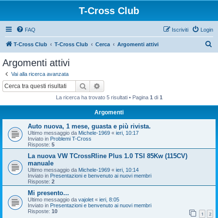
T-Cross Club
FAQ
Iscriviti
Login
C
T-Cross Club
T-Cross Club
Cerca
Argomenti attivi
e
Argomenti attivi
r
Vai alla ricerca avanzata
c
Cerca
Ricerca avanzata
a
La ricerca ha trovato 5 risultati • Pagina
1
di
1
Argomenti
Auto nuova, 1 mese, guasta e più rivista.
Ultimo messaggio da
Michele-1969
«
ieri, 10:17
Inviato in
Problemi T-Cross
Risposte:
5
La nuova VW TCrossRline Plus 1.0 TSI 85Kw (115CV)
manuale
Ultimo messaggio da
Michele-1969
«
ieri, 10:14
Inviato in
Presentazioni e benvenuto ai nuovi membri
Risposte:
2
Mi presento...
Ultimo messaggio da
vajolet
«
ieri, 8:05
Inviato in
Presentazioni e benvenuto ai nuovi membri
Risposte:
10
1
2