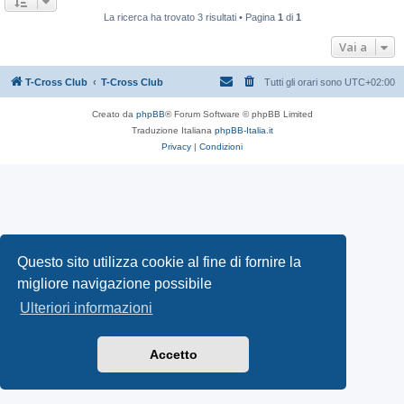
La ricerca ha trovato 3 risultati • Pagina
1
di
1
Vai a
T-Cross Club
T-Cross Club
Tutti gli orari sono
UTC+02:00
Creato da
phpBB
® Forum Software © phpBB Limited
Traduzione Italiana
phpBB-Italia.it
Privacy
|
Condizioni
Questo sito utilizza cookie al fine di fornire la
migliore navigazione possibile
Ulteriori informazioni
Accetto