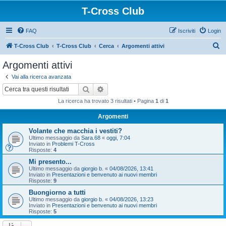
T-Cross Club
FAQ
Iscriviti
Login
C
T-Cross Club
T-Cross Club
Cerca
Argomenti attivi
e
Argomenti attivi
r
Vai alla ricerca avanzata
c
Cerca
Ricerca avanzata
a
La ricerca ha trovato 3 risultati • Pagina
1
di
1
Argomenti
Volante che macchia i vestiti?
Ultimo messaggio da
Sara.68
«
oggi, 7:04
Inviato in
Problemi T-Cross
Risposte:
4
Mi presento...
Ultimo messaggio da
giorgio b.
«
04/08/2026, 13:41
Inviato in
Presentazioni e benvenuto ai nuovi membri
Risposte:
9
Buongiorno a tutti
Ultimo messaggio da
giorgio b.
«
04/08/2026, 13:23
Inviato in
Presentazioni e benvenuto ai nuovi membri
Risposte:
5