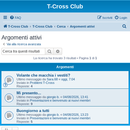
T-Cross Club
FAQ
Iscriviti
Login
C
T-Cross Club
T-Cross Club
Cerca
Argomenti attivi
e
Argomenti attivi
r
Vai alla ricerca avanzata
c
Cerca
Ricerca avanzata
a
La ricerca ha trovato 3 risultati • Pagina
1
di
1
Argomenti
Volante che macchia i vestiti?
Ultimo messaggio da
Sara.68
«
oggi, 7:04
Inviato in
Problemi T-Cross
Risposte:
4
Mi presento...
Ultimo messaggio da
giorgio b.
«
04/08/2026, 13:41
Inviato in
Presentazioni e benvenuto ai nuovi membri
Risposte:
9
Buongiorno a tutti
Ultimo messaggio da
giorgio b.
«
04/08/2026, 13:23
Inviato in
Presentazioni e benvenuto ai nuovi membri
Risposte:
5