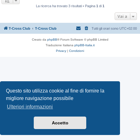
La ricerca ha trovato 3 risultati • Pagina
1
di
1
Vai a
T-Cross Club
T-Cross Club
Tutti gli orari sono
UTC+02:00
Creato da
phpBB
® Forum Software © phpBB Limited
Traduzione Italiana
phpBB-Italia.it
Privacy
|
Condizioni
Questo sito utilizza cookie al fine di fornire la
migliore navigazione possibile
Ulteriori informazioni
Accetto