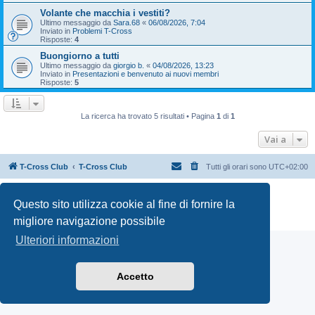
Volante che macchia i vestiti?
Ultimo messaggio da
Sara.68
«
06/08/2026, 7:04
Inviato in
Problemi T-Cross
Risposte:
4
Buongiorno a tutti
Ultimo messaggio da
giorgio b.
«
04/08/2026, 13:23
Inviato in
Presentazioni e benvenuto ai nuovi membri
Risposte:
5
La ricerca ha trovato 5 risultati • Pagina
1
di
1
Vai a
T-Cross Club
T-Cross Club
Tutti gli orari sono
UTC+02:00
Creato da
phpBB
® Forum Software © phpBB Limited
Questo sito utilizza cookie al fine di fornire la
Traduzione Italiana
phpBB-Italia.it
Privacy
|
Condizioni
migliore navigazione possibile
Ulteriori informazioni
Accetto