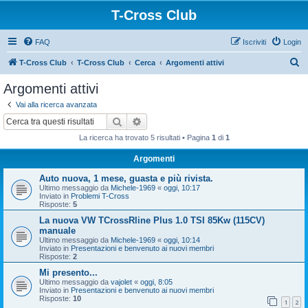
T-Cross Club
FAQ
Iscriviti
Login
C
T-Cross Club
T-Cross Club
Cerca
Argomenti attivi
e
Argomenti attivi
r
Vai alla ricerca avanzata
c
Cerca
Ricerca avanzata
a
La ricerca ha trovato 5 risultati • Pagina
1
di
1
Argomenti
Auto nuova, 1 mese, guasta e più rivista.
Ultimo messaggio da
Michele-1969
«
oggi, 10:17
Inviato in
Problemi T-Cross
Risposte:
5
La nuova VW TCrossRline Plus 1.0 TSI 85Kw (115CV)
manuale
Ultimo messaggio da
Michele-1969
«
oggi, 10:14
Inviato in
Presentazioni e benvenuto ai nuovi membri
Risposte:
2
Mi presento...
Ultimo messaggio da
vajolet
«
oggi, 8:05
Inviato in
Presentazioni e benvenuto ai nuovi membri
Risposte:
10
1
2