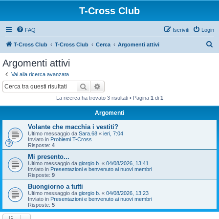
T-Cross Club
FAQ
Iscriviti
Login
C
T-Cross Club
T-Cross Club
Cerca
Argomenti attivi
e
Argomenti attivi
r
Vai alla ricerca avanzata
c
Cerca
Ricerca avanzata
a
La ricerca ha trovato 3 risultati • Pagina
1
di
1
Argomenti
Volante che macchia i vestiti?
Ultimo messaggio da
Sara.68
«
ieri, 7:04
Inviato in
Problemi T-Cross
Risposte:
4
Mi presento...
Ultimo messaggio da
giorgio b.
«
04/08/2026, 13:41
Inviato in
Presentazioni e benvenuto ai nuovi membri
Risposte:
9
Buongiorno a tutti
Ultimo messaggio da
giorgio b.
«
04/08/2026, 13:23
Inviato in
Presentazioni e benvenuto ai nuovi membri
Risposte:
5