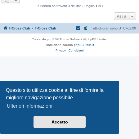
La ricerca ha trovato 3 risultati • Pagina
1
di
1
Vai a
T-Cross Club
T-Cross Club
Tutti gli orari sono
UTC+02:00
Creato da
phpBB
® Forum Software © phpBB Limited
Traduzione Italiana
phpBB-Italia.it
Privacy
|
Condizioni
Questo sito utilizza cookie al fine di fornire la
migliore navigazione possibile
Ulteriori informazioni
Accetto