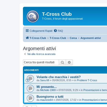
T-Cross Club
T-Cross, il forum degli appassionati
Collegamenti Rapidi
FAQ
T-Cross Club
T-Cross Club
Cerca
Argomenti attivi
Argomenti attivi
Vai alla ricerca avanzata
Cerca
Ricerca avanzata
ARGOMENTI
Volante che macchia i vestiti?
da
Sara.68
»
05/08/2026, 8:55
» in
Problemi T-Cross
Mi presento...
da
Michele-1969
»
07/07/2026, 9:29
» in
Presentazioni e ben
Buongiorno a tutti
da
maurizio64
»
29/07/2026, 17:02
» in
Presentazioni e benv