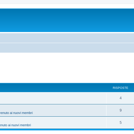
RISPOSTE
4
9
venuto ai nuovi membri
5
enuto ai nuovi membri