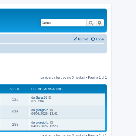
Cerca
Ricerca avanzata
Iscriviti
Login
La ricerca ha trovato 3 risultati • Pagina
1
di
1
VISITE
ULTIMO MESSAGGIO
da
Sara.68
125
ieri, 7:04
da
giorgio b.
976
04/08/2026, 13:41
da
giorgio b.
299
04/08/2026, 13:23
La ricerca ha trovato 3 risultati • Pagina
1
di
1