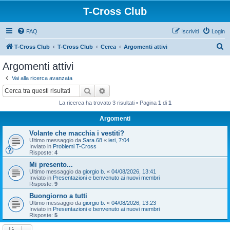
T-Cross Club
FAQ
Iscriviti
Login
C
T-Cross Club
T-Cross Club
Cerca
Argomenti attivi
e
Argomenti attivi
r
Vai alla ricerca avanzata
c
Cerca
Ricerca avanzata
a
La ricerca ha trovato 3 risultati • Pagina
1
di
1
Argomenti
Volante che macchia i vestiti?
Ultimo messaggio da
Sara.68
«
ieri, 7:04
Inviato in
Problemi T-Cross
Risposte:
4
Mi presento...
Ultimo messaggio da
giorgio b.
«
04/08/2026, 13:41
Inviato in
Presentazioni e benvenuto ai nuovi membri
Risposte:
9
Buongiorno a tutti
Ultimo messaggio da
giorgio b.
«
04/08/2026, 13:23
Inviato in
Presentazioni e benvenuto ai nuovi membri
Risposte:
5