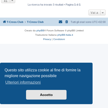
La ricerca ha trovato 3 risultati • Pagina
1
di
1
Vai a
T-Cross Club
T-Cross Club
Tutti gli orari sono
UTC+02:00
Creato da
phpBB
® Forum Software © phpBB Limited
Traduzione Italiana
phpBB-Italia.it
Privacy
|
Condizioni
Questo sito utilizza cookie al fine di fornire la
migliore navigazione possibile
Ulteriori informazioni
Accetto