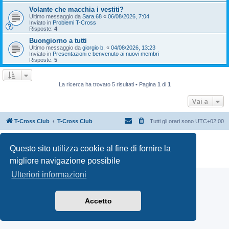
Volante che macchia i vestiti?
Ultimo messaggio da
Sara.68
«
06/08/2026, 7:04
Inviato in
Problemi T-Cross
Risposte:
4
Buongiorno a tutti
Ultimo messaggio da
giorgio b.
«
04/08/2026, 13:23
Inviato in
Presentazioni e benvenuto ai nuovi membri
Risposte:
5
La ricerca ha trovato 5 risultati • Pagina
1
di
1
Vai a
T-Cross Club
T-Cross Club
Tutti gli orari sono
UTC+02:00
Creato da
phpBB
® Forum Software © phpBB Limited
Questo sito utilizza cookie al fine di fornire la
Traduzione Italiana
phpBB-Italia.it
Privacy
|
Condizioni
migliore navigazione possibile
Ulteriori informazioni
Accetto