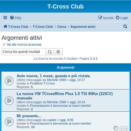
T-Cross Club
FAQ
Iscriviti
Login
C
T-Cross Club
T-Cross Club
Cerca
Argomenti attivi
e
Argomenti attivi
r
Vai alla ricerca avanzata
c
Cerca
Ricerca avanzata
a
La ricerca ha trovato 5 risultati • Pagina
1
di
1
Argomenti
Auto nuova, 1 mese, guasta e più rivista.
Ultimo messaggio da
Michele-1969
«
oggi, 10:17
Inviato in
Problemi T-Cross
Risposte:
5
La nuova VW TCrossRline Plus 1.0 TSI 85Kw (115CV)
manuale
Ultimo messaggio da
Michele-1969
«
oggi, 10:14
Inviato in
Presentazioni e benvenuto ai nuovi membri
Risposte:
2
Mi presento...
Ultimo messaggio da
vajolet
«
oggi, 8:05
Inviato in
Presentazioni e benvenuto ai nuovi membri
Risposte:
10
1
2