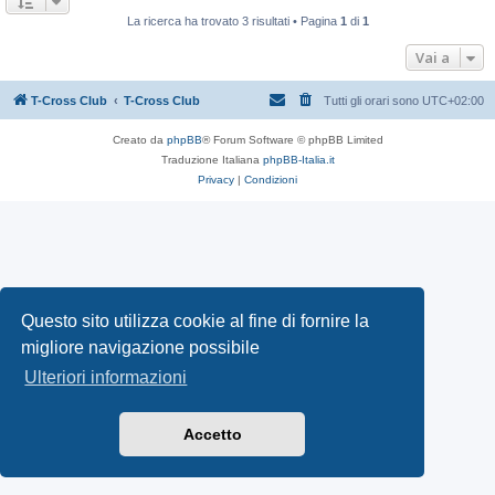
La ricerca ha trovato 3 risultati • Pagina
1
di
1
Vai a
T-Cross Club
T-Cross Club
Tutti gli orari sono
UTC+02:00
Creato da
phpBB
® Forum Software © phpBB Limited
Traduzione Italiana
phpBB-Italia.it
Privacy
|
Condizioni
Questo sito utilizza cookie al fine di fornire la
migliore navigazione possibile
Ulteriori informazioni
Accetto