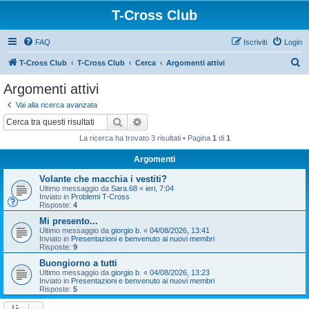
T-Cross Club
FAQ
Iscriviti
Login
C
T-Cross Club
T-Cross Club
Cerca
Argomenti attivi
e
Argomenti attivi
r
Vai alla ricerca avanzata
c
Cerca
Ricerca avanzata
a
La ricerca ha trovato 3 risultati • Pagina
1
di
1
Argomenti
Volante che macchia i vestiti?
Ultimo messaggio da
Sara.68
«
ieri, 7:04
Inviato in
Problemi T-Cross
Risposte:
4
Mi presento...
Ultimo messaggio da
giorgio b.
«
04/08/2026, 13:41
Inviato in
Presentazioni e benvenuto ai nuovi membri
Risposte:
9
Buongiorno a tutti
Ultimo messaggio da
giorgio b.
«
04/08/2026, 13:23
Inviato in
Presentazioni e benvenuto ai nuovi membri
Risposte:
5