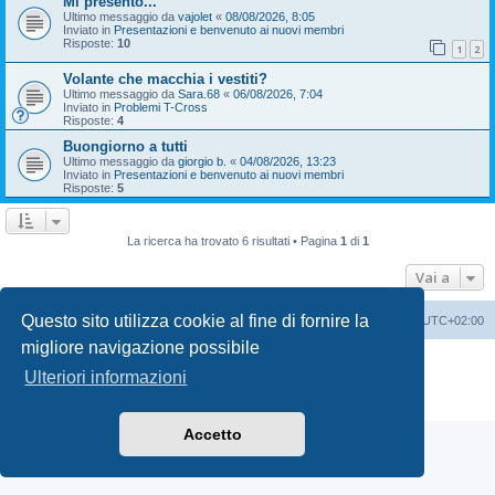
Mi presento...
Ultimo messaggio da
vajolet
«
08/08/2026, 8:05
Inviato in
Presentazioni e benvenuto ai nuovi membri
Risposte:
10
1
2
Volante che macchia i vestiti?
Ultimo messaggio da
Sara.68
«
06/08/2026, 7:04
Inviato in
Problemi T-Cross
Risposte:
4
Buongiorno a tutti
Ultimo messaggio da
giorgio b.
«
04/08/2026, 13:23
Inviato in
Presentazioni e benvenuto ai nuovi membri
Risposte:
5
La ricerca ha trovato 6 risultati • Pagina
1
di
1
Vai a
Questo sito utilizza cookie al fine di fornire la
T-Cross Club
T-Cross Club
Tutti gli orari sono
UTC+02:00
migliore navigazione possibile
Creato da
phpBB
® Forum Software © phpBB Limited
Ulteriori informazioni
Traduzione Italiana
phpBB-Italia.it
Privacy
|
Condizioni
Accetto