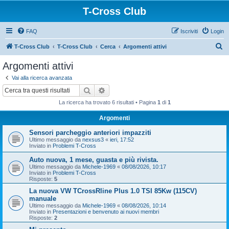
T-Cross Club
FAQ
Iscriviti
Login
C
T-Cross Club
T-Cross Club
Cerca
Argomenti attivi
e
Argomenti attivi
r
Vai alla ricerca avanzata
c
Cerca
Ricerca avanzata
a
La ricerca ha trovato 6 risultati • Pagina
1
di
1
Argomenti
Sensori parcheggio anteriori impazziti
Ultimo messaggio da
nexsus3
«
ieri, 17:52
Inviato in
Problemi T-Cross
Auto nuova, 1 mese, guasta e più rivista.
Ultimo messaggio da
Michele-1969
«
08/08/2026, 10:17
Inviato in
Problemi T-Cross
Risposte:
5
La nuova VW TCrossRline Plus 1.0 TSI 85Kw (115CV)
manuale
Ultimo messaggio da
Michele-1969
«
08/08/2026, 10:14
Inviato in
Presentazioni e benvenuto ai nuovi membri
Risposte:
2