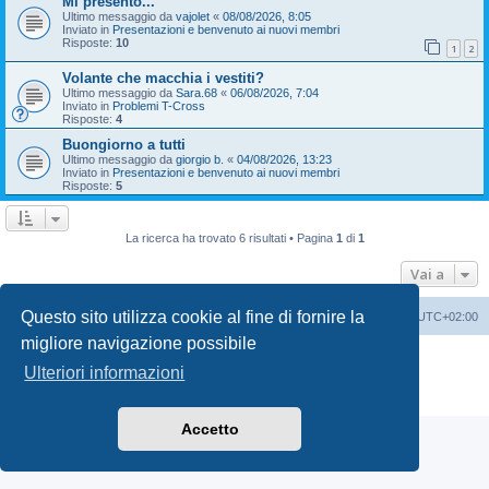
Mi presento...
Ultimo messaggio da
vajolet
«
08/08/2026, 8:05
Inviato in
Presentazioni e benvenuto ai nuovi membri
Risposte:
10
1
2
Volante che macchia i vestiti?
Ultimo messaggio da
Sara.68
«
06/08/2026, 7:04
Inviato in
Problemi T-Cross
Risposte:
4
Buongiorno a tutti
Ultimo messaggio da
giorgio b.
«
04/08/2026, 13:23
Inviato in
Presentazioni e benvenuto ai nuovi membri
Risposte:
5
La ricerca ha trovato 6 risultati • Pagina
1
di
1
Vai a
Questo sito utilizza cookie al fine di fornire la
T-Cross Club
T-Cross Club
Tutti gli orari sono
UTC+02:00
migliore navigazione possibile
Creato da
phpBB
® Forum Software © phpBB Limited
Ulteriori informazioni
Traduzione Italiana
phpBB-Italia.it
Privacy
|
Condizioni
Accetto