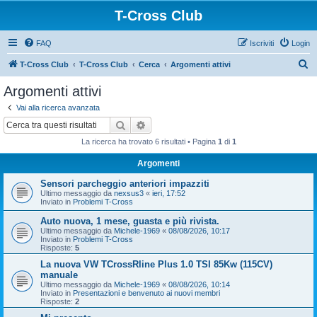
T-Cross Club
FAQ
Iscriviti
Login
C
T-Cross Club
T-Cross Club
Cerca
Argomenti attivi
e
Argomenti attivi
r
Vai alla ricerca avanzata
c
Cerca
Ricerca avanzata
a
La ricerca ha trovato 6 risultati • Pagina
1
di
1
Argomenti
Sensori parcheggio anteriori impazziti
Ultimo messaggio da
nexsus3
«
ieri, 17:52
Inviato in
Problemi T-Cross
Auto nuova, 1 mese, guasta e più rivista.
Ultimo messaggio da
Michele-1969
«
08/08/2026, 10:17
Inviato in
Problemi T-Cross
Risposte:
5
La nuova VW TCrossRline Plus 1.0 TSI 85Kw (115CV)
manuale
Ultimo messaggio da
Michele-1969
«
08/08/2026, 10:14
Inviato in
Presentazioni e benvenuto ai nuovi membri
Risposte:
2