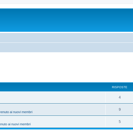
RISPOSTE
4
9
venuto ai nuovi membri
5
enuto ai nuovi membri