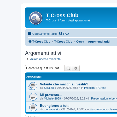
T-Cross Club
T-Cross, il forum degli appassionati
Collegamenti Rapidi
FAQ
T-Cross Club
T-Cross Club
Cerca
Argomenti attivi
Argomenti attivi
Vai alla ricerca avanzata
Cerca
Ricerca avanzata
ARGOMENTI
Volante che macchia i vestiti?
da
Sara.68
»
05/08/2026, 8:55
» in
Problemi T-Cross
Mi presento...
da
Michele-1969
»
07/07/2026, 9:29
» in
Presentazioni e ben
Buongiorno a tutti
da
maurizio64
»
29/07/2026, 17:02
» in
Presentazioni e benv