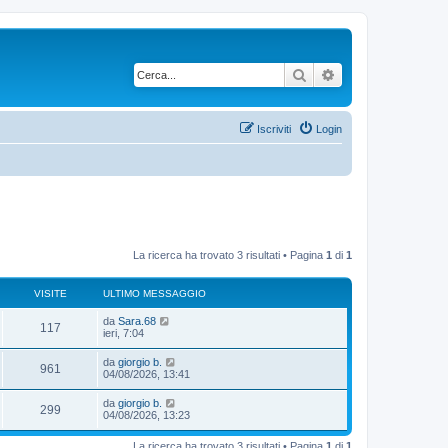
Cerca
Ricerca avanzata
Iscriviti
Login
La ricerca ha trovato 3 risultati • Pagina
1
di
1
VISITE
ULTIMO MESSAGGIO
da
Sara.68
117
ieri, 7:04
da
giorgio b.
961
04/08/2026, 13:41
da
giorgio b.
299
04/08/2026, 13:23
La ricerca ha trovato 3 risultati • Pagina
1
di
1