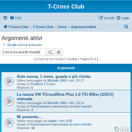
T-Cross Club
FAQ
Iscriviti
Login
C
T-Cross Club
T-Cross Club
Cerca
Argomenti attivi
e
Argomenti attivi
r
Vai alla ricerca avanzata
c
Cerca
Ricerca avanzata
a
La ricerca ha trovato 5 risultati • Pagina
1
di
1
Argomenti
Auto nuova, 1 mese, guasta e più rivista.
Ultimo messaggio da
Michele-1969
«
ieri, 10:17
Inviato in
Problemi T-Cross
Risposte:
5
La nuova VW TCrossRline Plus 1.0 TSI 85Kw (115CV)
manuale
Ultimo messaggio da
Michele-1969
«
ieri, 10:14
Inviato in
Presentazioni e benvenuto ai nuovi membri
Risposte:
2
Mi presento...
Ultimo messaggio da
vajolet
«
ieri, 8:05
Inviato in
Presentazioni e benvenuto ai nuovi membri
Risposte:
10
1
2