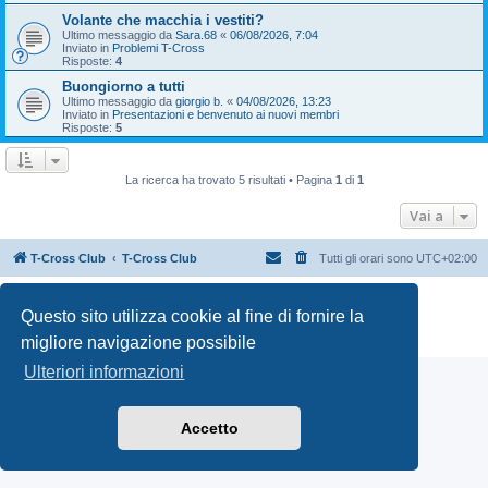
Volante che macchia i vestiti?
Ultimo messaggio da
Sara.68
«
06/08/2026, 7:04
Inviato in
Problemi T-Cross
Risposte:
4
Buongiorno a tutti
Ultimo messaggio da
giorgio b.
«
04/08/2026, 13:23
Inviato in
Presentazioni e benvenuto ai nuovi membri
Risposte:
5
La ricerca ha trovato 5 risultati • Pagina
1
di
1
Vai a
T-Cross Club
T-Cross Club
Tutti gli orari sono
UTC+02:00
Creato da
phpBB
® Forum Software © phpBB Limited
Questo sito utilizza cookie al fine di fornire la
Traduzione Italiana
phpBB-Italia.it
Privacy
|
Condizioni
migliore navigazione possibile
Ulteriori informazioni
Accetto