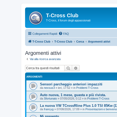
T-Cross Club
T-Cross, il forum degli appassionati
Collegamenti Rapidi
FAQ
T-Cross Club
T-Cross Club
Cerca
Argomenti attivi
Argomenti attivi
Vai alla ricerca avanzata
Cerca
Ricerca avanzata
ARGOMENTI
Sensori parcheggio anteriori impazziti
da
nexsus3
»
ieri, 17:52
» in
Problemi T-Cross
Auto nuova, 1 mese, guasta e più rivista.
da
Sfortunato
»
07/05/2026, 0:12
» in
Problemi T-Cross
La nuova VW TCrossRline Plus 1.0 TSI 85Kw (
da
francyg
»
07/08/2026, 17:09
» in
Presentazioni e benvenu
Mi presento...