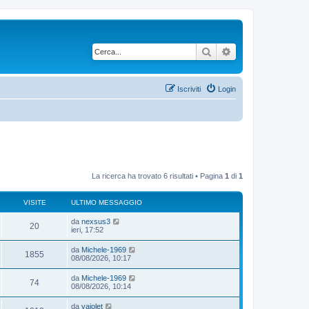
Cerca
Ricerca avanzata
Iscriviti
Login
La ricerca ha trovato 6 risultati • Pagina
1
di
1
VISITE
ULTIMO MESSAGGIO
da
nexsus3
20
ieri, 17:52
da
Michele-1969
1855
08/08/2026, 10:17
da
Michele-1969
74
08/08/2026, 10:14
da
vajolet