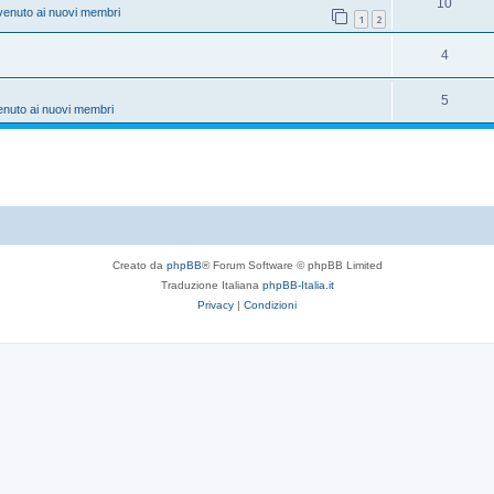
10
venuto ai nuovi membri
1
2
4
5
enuto ai nuovi membri
Creato da
phpBB
® Forum Software © phpBB Limited
Traduzione Italiana
phpBB-Italia.it
Privacy
|
Condizioni