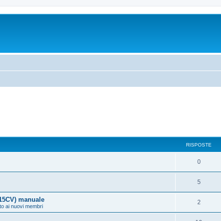
RISPOSTE
0
5
115CV) manuale
2
to ai nuovi membri