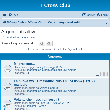
T-Cross Club
FAQ
Iscriviti
Login
C
T-Cross Club
T-Cross Club
Cerca
Argomenti attivi
e
Argomenti attivi
r
Vai alla ricerca avanzata
c
Cerca
Ricerca avanzata
a
La ricerca ha trovato 4 risultati • Pagina
1
di
1
Argomenti
Mi presento...
Ultimo messaggio da
vajolet
«
oggi, 8:05
Inviato in
Presentazioni e benvenuto ai nuovi membri
Risposte:
10
1
2
La nuova VW TCrossRline Plus 1.0 TSI 85Kw (115CV)
manuale
Ultimo messaggio da
vajolet
«
oggi, 8:04
Inviato in
Presentazioni e benvenuto ai nuovi membri
Risposte:
1
Volante che macchia i vestiti?
Ultimo messaggio da
Sara.68
«
06/08/2026, 7:04
Inviato in
Problemi T-Cross
Risposte:
4