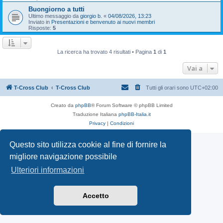
Buongiorno a tutti
Ultimo messaggio da
giorgio b.
«
04/08/2026, 13:23
Inviato in
Presentazioni e benvenuto ai nuovi membri
Risposte:
5
La ricerca ha trovato 4 risultati • Pagina
1
di
1
Vai a
T-Cross Club
T-Cross Club
Tutti gli orari sono
UTC+02:00
Creato da
phpBB
® Forum Software © phpBB Limited
Traduzione Italiana
phpBB-Italia.it
Privacy
|
Condizioni
Questo sito utilizza cookie al fine di fornire la
migliore navigazione possibile
Ulteriori informazioni
Accetto