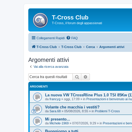
T-Cross Club
T-Cross, il forum degli appassionati
Collegamenti Rapidi
FAQ
T-Cross Club
T-Cross Club
Cerca
Argomenti attivi
Argomenti attivi
Vai alla ricerca avanzata
Cerca
Ricerca avanzata
ARGOMENTI
La nuova VW TCrossRline Plus 1.0 TSI 85Kw (
da
francyg
»
oggi, 17:09
» in
Presentazioni e benvenuto ai n
Volante che macchia i vestiti?
da
Sara.68
»
05/08/2026, 8:55
» in
Problemi T-Cross
Mi presento...
da
Michele-1969
»
07/07/2026, 9:29
» in
Presentazioni e ben
Buongiorno a tutti