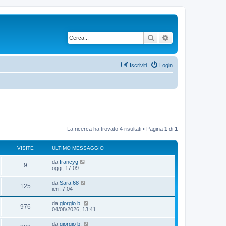
Cerca
Ricerca avanzata
Iscriviti
Login
La ricerca ha trovato 4 risultati • Pagina
1
di
1
VISITE
ULTIMO MESSAGGIO
da
francyg
9
oggi, 17:09
da
Sara.68
125
ieri, 7:04
da
giorgio b.
976
04/08/2026, 13:41
da
giorgio b.