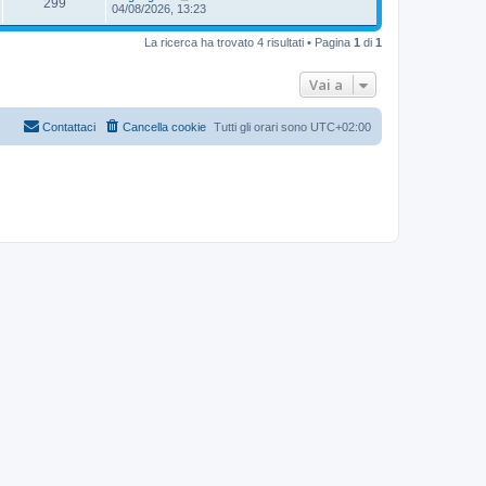
299
04/08/2026, 13:23
La ricerca ha trovato 4 risultati • Pagina
1
di
1
Vai a
Contattaci
Cancella cookie
Tutti gli orari sono
UTC+02:00