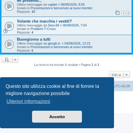
Mi presento...
Ultimo messaggio da
vajolet
«
08/08/2026, 8:05
Inviato in
Presentazioni e benvenuto ai nuovi membri
Risposte:
10
1
2
Volante che macchia i vestiti?
Ultimo messaggio da
Sara.68
«
06/08/2026, 7:04
Inviato in
Problemi T-Cross
Risposte:
4
Buongiorno a tutti
Ultimo messaggio da
giorgio b.
«
04/08/2026, 13:23
Inviato in
Presentazioni e benvenuto ai nuovi membri
Risposte:
5
La ricerca ha trovato 6 risultati • Pagina
1
di
1
Vai a
Questo sito utilizza cookie al fine di fornire la
T-Cross Club
T-Cross Club
Tutti gli orari sono
UTC+02:00
migliore navigazione possibile
Creato da
phpBB
® Forum Software © phpBB Limited
Ulteriori informazioni
Traduzione Italiana
phpBB-Italia.it
Privacy
|
Condizioni
Accetto