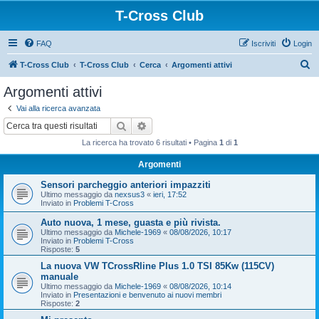
T-Cross Club
FAQ
Iscriviti
Login
C
T-Cross Club
T-Cross Club
Cerca
Argomenti attivi
e
Argomenti attivi
r
Vai alla ricerca avanzata
c
Cerca
Ricerca avanzata
a
La ricerca ha trovato 6 risultati • Pagina
1
di
1
Argomenti
Sensori parcheggio anteriori impazziti
Ultimo messaggio da
nexsus3
«
ieri, 17:52
Inviato in
Problemi T-Cross
Auto nuova, 1 mese, guasta e più rivista.
Ultimo messaggio da
Michele-1969
«
08/08/2026, 10:17
Inviato in
Problemi T-Cross
Risposte:
5
La nuova VW TCrossRline Plus 1.0 TSI 85Kw (115CV)
manuale
Ultimo messaggio da
Michele-1969
«
08/08/2026, 10:14
Inviato in
Presentazioni e benvenuto ai nuovi membri
Risposte:
2