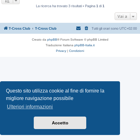
La ricerca ha trovato 3 risultati • Pagina
1
di
1
Vai a
T-Cross Club
T-Cross Club
Tutti gli orari sono
UTC+02:00
Creato da
phpBB
® Forum Software © phpBB Limited
Traduzione Italiana
phpBB-Italia.it
Privacy
|
Condizioni
Questo sito utilizza cookie al fine di fornire la
migliore navigazione possibile
Ulteriori informazioni
Accetto