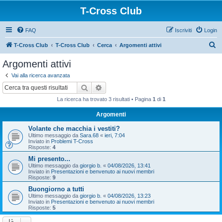
T-Cross Club
FAQ
Iscriviti
Login
C
T-Cross Club
T-Cross Club
Cerca
Argomenti attivi
e
Argomenti attivi
r
Vai alla ricerca avanzata
c
Cerca
Ricerca avanzata
a
La ricerca ha trovato 3 risultati • Pagina
1
di
1
Argomenti
Volante che macchia i vestiti?
Ultimo messaggio da
Sara.68
«
ieri, 7:04
Inviato in
Problemi T-Cross
Risposte:
4
Mi presento...
Ultimo messaggio da
giorgio b.
«
04/08/2026, 13:41
Inviato in
Presentazioni e benvenuto ai nuovi membri
Risposte:
9
Buongiorno a tutti
Ultimo messaggio da
giorgio b.
«
04/08/2026, 13:23
Inviato in
Presentazioni e benvenuto ai nuovi membri
Risposte:
5