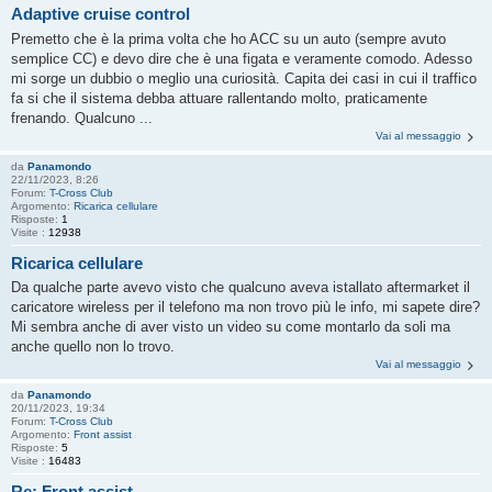
Adaptive cruise control
Premetto che è la prima volta che ho ACC su un auto (sempre avuto
semplice CC) e devo dire che è una figata e veramente comodo. Adesso
mi sorge un dubbio o meglio una curiosità. Capita dei casi in cui il traffico
fa si che il sistema debba attuare rallentando molto, praticamente
frenando. Qualcuno ...
Vai al messaggio
da
Panamondo
22/11/2023, 8:26
Forum:
T-Cross Club
Argomento:
Ricarica cellulare
Risposte:
1
Visite :
12938
Ricarica cellulare
Da qualche parte avevo visto che qualcuno aveva istallato aftermarket il
caricatore wireless per il telefono ma non trovo più le info, mi sapete dire?
Mi sembra anche di aver visto un video su come montarlo da soli ma
anche quello non lo trovo.
Vai al messaggio
da
Panamondo
20/11/2023, 19:34
Forum:
T-Cross Club
Argomento:
Front assist
Risposte:
5
Visite :
16483
Re: Front assist