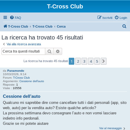
T-Cross Club
FAQ
Iscriviti
Login
C
T-Cross Club
T-Cross Club
Cerca
e
La ricerca ha trovato 45 risultati
r
Vai alla ricerca avanzata
c
Cerca
Ricerca avanzata
a
1
2
3
4
5
Prossimo
La ricerca ha trovato 45 risultati
da
Panamondo
10/03/2026, 9:14
Forum:
T-Cross Club
Argomento:
Cessione dell’auto
Risposte:
1
Visite :
10556
Cessione dell’auto
Qualcuno mi saprebbe dire come cancellare tutti i dati personali (app, sito
web, auto) per la vendita auto? Esiste qualche articolo?
La prossima settimana devo consegnare l’auto e non vorrei lasciare
indietro info perdonali.
Grazie se mi potete aiutare
Vai al messaggio