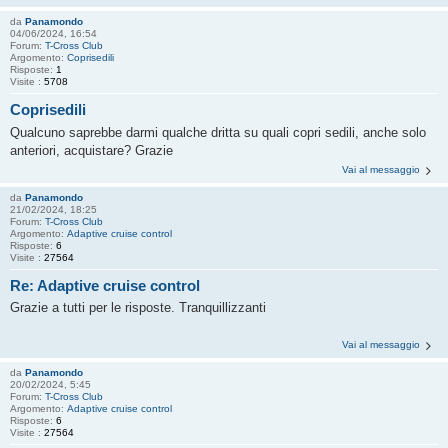
da
Panamondo
04/06/2024, 16:54
Forum:
T-Cross Club
Argomento:
Coprisedili
Risposte:
1
Visite :
5708
Coprisedili
Qualcuno saprebbe darmi qualche dritta su quali copri sedili, anche solo
anteriori, acquistare? Grazie
Vai al messaggio
da
Panamondo
21/02/2024, 18:25
Forum:
T-Cross Club
Argomento:
Adaptive cruise control
Risposte:
6
Visite :
27564
Re: Adaptive cruise control
Grazie a tutti per le risposte. Tranquillizzanti
Vai al messaggio
da
Panamondo
20/02/2024, 5:45
Forum:
T-Cross Club
Argomento:
Adaptive cruise control
Risposte:
6
Visite :
27564