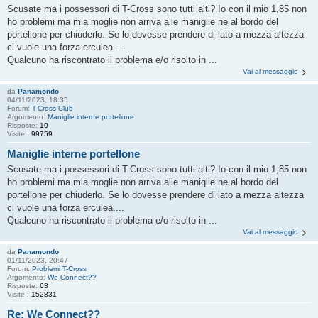
Scusate ma i possessori di T-Cross sono tutti alti? Io con il mio 1,85 non
ho problemi ma mia moglie non arriva alle maniglie ne al bordo del
portellone per chiuderlo. Se lo dovesse prendere di lato a mezza altezza
ci vuole una forza erculea....
Qualcuno ha riscontrato il problema e/o risolto in ...
Vai al messaggio
da
Panamondo
04/11/2023, 18:35
Forum:
T-Cross Club
Argomento:
Maniglie interne portellone
Risposte:
10
Visite :
99759
Maniglie interne portellone
Scusate ma i possessori di T-Cross sono tutti alti? Io con il mio 1,85 non
ho problemi ma mia moglie non arriva alle maniglie ne al bordo del
portellone per chiuderlo. Se lo dovesse prendere di lato a mezza altezza
ci vuole una forza erculea....
Qualcuno ha riscontrato il problema e/o risolto in ...
Vai al messaggio
da
Panamondo
01/11/2023, 20:47
Forum:
Problemi T-Cross
Argomento:
We Connect??
Risposte:
63
Visite :
152831
Re: We Connect??