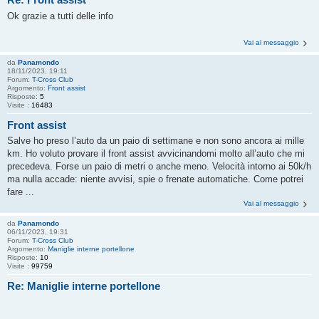
Ok grazie a tutti delle info
Vai al messaggio
da
Panamondo
18/11/2023, 19:11
Forum:
T-Cross Club
Argomento:
Front assist
Risposte:
5
Visite :
16483
Front assist
Salve ho preso l’auto da un paio di settimane e non sono ancora ai mille
km. Ho voluto provare il front assist avvicinandomi molto all’auto che mi
precedeva. Forse un paio di metri o anche meno. Velocità intorno ai 50k/h
ma nulla accade: niente avvisi, spie o frenate automatiche. Come potrei
fare ...
Vai al messaggio
da
Panamondo
06/11/2023, 19:31
Forum:
T-Cross Club
Argomento:
Maniglie interne portellone
Risposte:
10
Visite :
99759
Re: Maniglie interne portellone