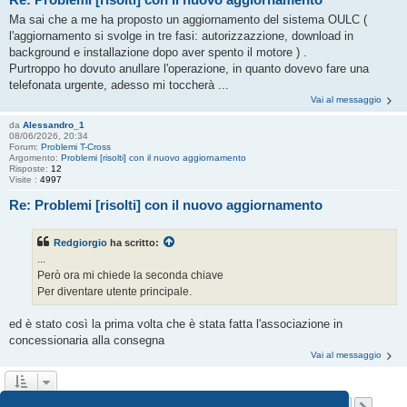
Ma sai che a me ha proposto un aggiornamento del sistema OULC (
l'aggiornamento si svolge in tre fasi: autorizzazzione, download in
background e installazione dopo aver spento il motore ) .
Purtroppo ho dovuto anullare l'operazione, in quanto dovevo fare una
telefonata urgente, adesso mi toccherà ...
Vai al messaggio
da
Alessandro_1
08/06/2026, 20:34
Forum:
Problemi T-Cross
Argomento:
Problemi [risolti] con il nuovo aggiornamento
Risposte:
12
Visite :
4997
Re: Problemi [risolti] con il nuovo aggiornamento
Redgiorgio
ha scritto:
...
Però ora mi chiede la seconda chiave
Per diventare utente principale.
ed è stato così la prima volta che è stata fatta l'associazione in
concessionaria alla consegna
Vai al messaggio