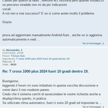
L'audio per quanto la radio , telefono ect funziona pero quando visualizzo
un percorso stradale non mi da piu' indicazioni
vocali.
A voi non e mai successo? E se si come avete risolto il problema
Grazie
prova ad aggiormare manualmente Android Auto , anche se si aggiorma
automaticamente e vedi ...
Vai al messaggio
da
Alessandro_1
21/07/2026, 20:08
Forum:
T-Cross Club
Argomento:
T cross 1000 plus 2024 fuori 10 gradi dentro 19.
Risposte:
7
Visite :
9630
Re: T cross 1000 plus 2024 fuori 10 gradi dentro 19.
Buongiorno,
leggendo il forum mi sono imbattuto in questa vecchia discussione e
vorrei darvi il mio modesto parere.
Credo che il sistema cerchi di assecondare le vostre richieste anche a
display/clima spento, in pratica:
Se utilizzate clima automatico, fuori ci sono 20 gradi ed impostate la ...
Vai al messaggio