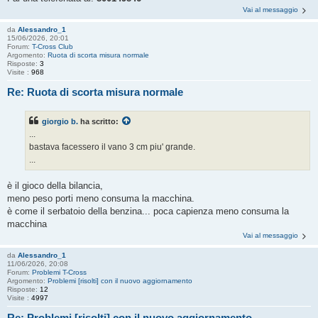
Vai al messaggio
da
Alessandro_1
15/06/2026, 20:01
Forum:
T-Cross Club
Argomento:
Ruota di scorta misura normale
Risposte:
3
Visite :
968
Re: Ruota di scorta misura normale
giorgio b.
ha scritto:
...
bastava facessero il vano 3 cm piu' grande.
...
è il gioco della bilancia,
meno peso porti meno consuma la macchina.
è come il serbatoio della benzina... poca capienza meno consuma la
macchina
Vai al messaggio
da
Alessandro_1
11/06/2026, 20:08
Forum:
Problemi T-Cross
Argomento:
Problemi [risolti] con il nuovo aggiornamento
Risposte:
12
Visite :
4997
Re: Problemi [risolti] con il nuovo aggiornamento