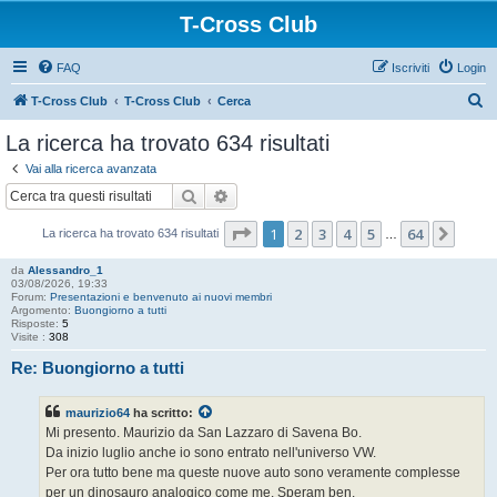
T-Cross Club
FAQ
Iscriviti
Login
C
T-Cross Club
T-Cross Club
Cerca
e
La ricerca ha trovato 634 risultati
r
Vai alla ricerca avanzata
c
Cerca
Ricerca avanzata
a
Pagina
1
di
64
1
2
3
4
5
64
Pros
La ricerca ha trovato 634 risultati
…
da
Alessandro_1
03/08/2026, 19:33
Forum:
Presentazioni e benvenuto ai nuovi membri
Argomento:
Buongiorno a tutti
Risposte:
5
Visite :
308
Re: Buongiorno a tutti
maurizio64
ha scritto:
Mi presento. Maurizio da San Lazzaro di Savena Bo.
Da inizio luglio anche io sono entrato nell'universo VW.
Per ora tutto bene ma queste nuove auto sono veramente complesse
per un dinosauro analogico come me. Speram ben.