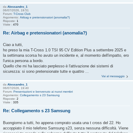
da
Alessandro_1
06/07/2026, 19:51
Forum:
T-Cross Club
Argomento:
Airbag e pretensionatori (anomalia?)
Risposte:
1
Visite :
470
Re: Airbag e pretensionatori (anomalia?)
Ciao a tutti,
ho preso la mia T-Cross 1.0 TSI 95 CV Edition Plus a settembre 2025 e
la settimana scorsa ho avuto un incidente e, al momento dell'impatto, ero
l'unica persona a bordo.
Quello che mi ha lasciato perplesso è l'attivazione dei sistemi di
sicurezza: si sono pretensionate tutte e quattro ...
Vai al messaggio
da
Alessandro_1
06/07/2026, 19:40
Forum:
Presentazioni e benvenuto ai nuovi membri
Argomento:
Collegamento s 23 Samsung
Risposte:
2
Visite :
335
Re: Collegamento s 23 Samsung
Buongiorno a tutti, ho appena comprato usata una t cross del 22. Ho
accoppiato il mio telefono Samsung s23, senza nessuna difficoltà. Viene