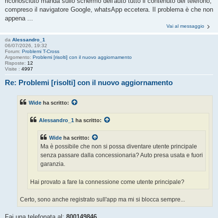
riconosciuto manda sullo schermo dell'auto tutto il contenuto del telefono,
compreso il navigatore Google, whatsApp eccetera. Il problema è che non
appena ...
Vai al messaggio
da
Alessandro_1
06/07/2026, 19:32
Forum:
Problemi T-Cross
Argomento:
Problemi [risolti] con il nuovo aggiornamento
Risposte:
12
Visite :
4997
Re: Problemi [risolti] con il nuovo aggiornamento
Wide
ha scritto:
Alessandro_1
ha scritto:
Wide
ha scritto:
Ma è possibile che non si possa diventare utente principale
senza passare dalla concessionaria? Auto presa usata e fuori
garanzia.
Hai provato a fare la connessione come utente principale?
Certo, sono anche registrato sull'app ma mi si blocca sempre...
Fai una telefonata al:
800149846