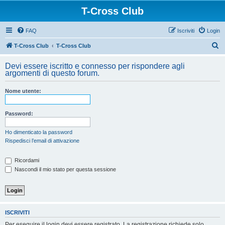
T-Cross Club
FAQ
Iscriviti
Login
C
T-Cross Club
T-Cross Club
e
Devi essere iscritto e connesso per rispondere agli
r
argomenti di questo forum.
c
Nome utente:
a
Password:
Ho dimenticato la password
Rispedisci l’email di attivazione
Ricordami
Nascondi il mio stato per questa sessione
ISCRIVITI
Per eseguire il login devi essere registrato. La registrazione richiede solo