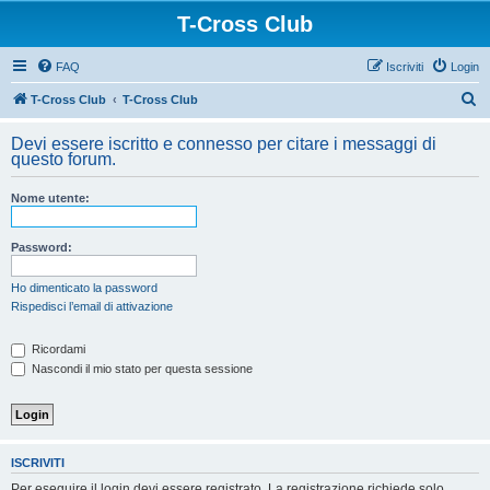
T-Cross Club
FAQ
Iscriviti
Login
C
T-Cross Club
T-Cross Club
e
Devi essere iscritto e connesso per citare i messaggi di
r
questo forum.
c
Nome utente:
a
Password:
Ho dimenticato la password
Rispedisci l’email di attivazione
Ricordami
Nascondi il mio stato per questa sessione
ISCRIVITI
Per eseguire il login devi essere registrato. La registrazione richiede solo