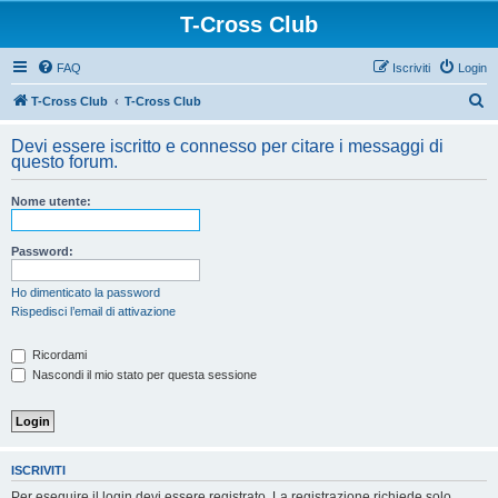
T-Cross Club
FAQ
Iscriviti
Login
C
T-Cross Club
T-Cross Club
e
Devi essere iscritto e connesso per citare i messaggi di
r
questo forum.
c
Nome utente:
a
Password:
Ho dimenticato la password
Rispedisci l’email di attivazione
Ricordami
Nascondi il mio stato per questa sessione
ISCRIVITI
Per eseguire il login devi essere registrato. La registrazione richiede solo