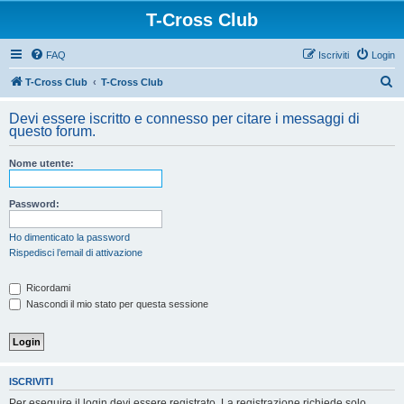
T-Cross Club
FAQ
Iscriviti
Login
C
T-Cross Club
T-Cross Club
e
Devi essere iscritto e connesso per citare i messaggi di
r
questo forum.
c
Nome utente:
a
Password:
Ho dimenticato la password
Rispedisci l’email di attivazione
Ricordami
Nascondi il mio stato per questa sessione
ISCRIVITI
Per eseguire il login devi essere registrato. La registrazione richiede solo