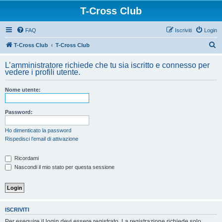
T-Cross Club
FAQ
Iscriviti
Login
C
T-Cross Club
T-Cross Club
e
L’amministratore richiede che tu sia iscritto e connesso per
r
vedere i profili utente.
c
Nome utente:
a
Password:
Ho dimenticato la password
Rispedisci l’email di attivazione
Ricordami
Nascondi il mio stato per questa sessione
ISCRIVITI
Per eseguire il login devi essere registrato. La registrazione richiede solo