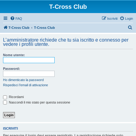
T-Cross Club
FAQ
Iscriviti
Login
C
T-Cross Club
T-Cross Club
e
L’amministratore richiede che tu sia iscritto e connesso per
r
vedere i profili utente.
c
Nome utente:
a
Password:
Ho dimenticato la password
Rispedisci l’email di attivazione
Ricordami
Nascondi il mio stato per questa sessione
ISCRIVITI
Per eseguire il login devi essere registrato. La registrazione richiede solo