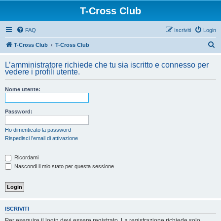
T-Cross Club
FAQ
Iscriviti
Login
C
T-Cross Club
T-Cross Club
e
L’amministratore richiede che tu sia iscritto e connesso per
r
vedere i profili utente.
c
Nome utente:
a
Password:
Ho dimenticato la password
Rispedisci l’email di attivazione
Ricordami
Nascondi il mio stato per questa sessione
ISCRIVITI
Per eseguire il login devi essere registrato. La registrazione richiede solo