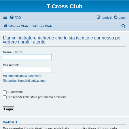
T-Cross Club
FAQ
Iscriviti
Login
C
T-Cross Club
T-Cross Club
e
L’amministratore richiede che tu sia iscritto e connesso per
r
vedere i profili utente.
c
Nome utente:
a
Password:
Ho dimenticato la password
Rispedisci l’email di attivazione
Ricordami
Nascondi il mio stato per questa sessione
ISCRIVITI
Per eseguire il login devi essere registrato. La registrazione richiede solo