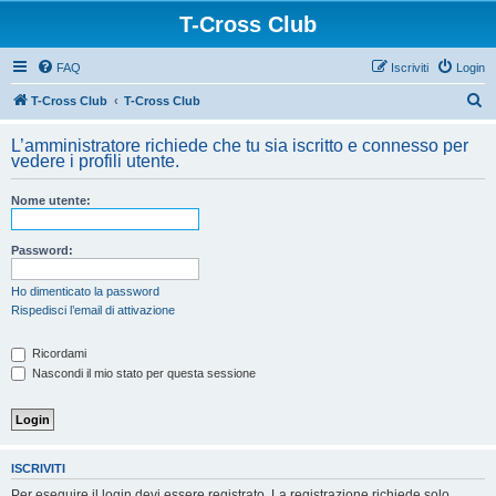
T-Cross Club
FAQ
Iscriviti
Login
C
T-Cross Club
T-Cross Club
e
L’amministratore richiede che tu sia iscritto e connesso per
r
vedere i profili utente.
c
Nome utente:
a
Password:
Ho dimenticato la password
Rispedisci l’email di attivazione
Ricordami
Nascondi il mio stato per questa sessione
ISCRIVITI
Per eseguire il login devi essere registrato. La registrazione richiede solo