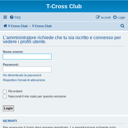
T-Cross Club
FAQ
Iscriviti
Login
C
T-Cross Club
T-Cross Club
e
L’amministratore richiede che tu sia iscritto e connesso per
r
vedere i profili utente.
c
Nome utente:
a
Password:
Ho dimenticato la password
Rispedisci l’email di attivazione
Ricordami
Nascondi il mio stato per questa sessione
ISCRIVITI
Per eseguire il login devi essere registrato. La registrazione richiede solo