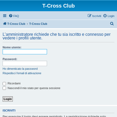
T-Cross Club
FAQ
Iscriviti
Login
C
T-Cross Club
T-Cross Club
e
L’amministratore richiede che tu sia iscritto e connesso per
r
vedere i profili utente.
c
Nome utente:
a
Password:
Ho dimenticato la password
Rispedisci l’email di attivazione
Ricordami
Nascondi il mio stato per questa sessione
ISCRIVITI
Per eseguire il login devi essere registrato. La registrazione richiede solo