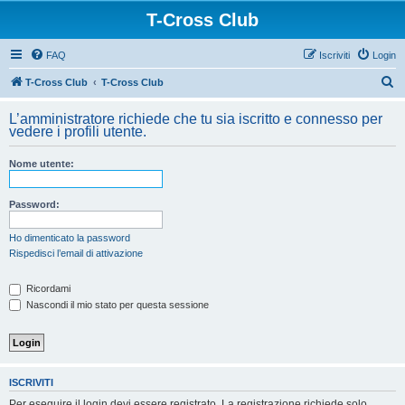
T-Cross Club
FAQ
Iscriviti
Login
C
T-Cross Club
T-Cross Club
e
L’amministratore richiede che tu sia iscritto e connesso per
r
vedere i profili utente.
c
Nome utente:
a
Password:
Ho dimenticato la password
Rispedisci l’email di attivazione
Ricordami
Nascondi il mio stato per questa sessione
ISCRIVITI
Per eseguire il login devi essere registrato. La registrazione richiede solo