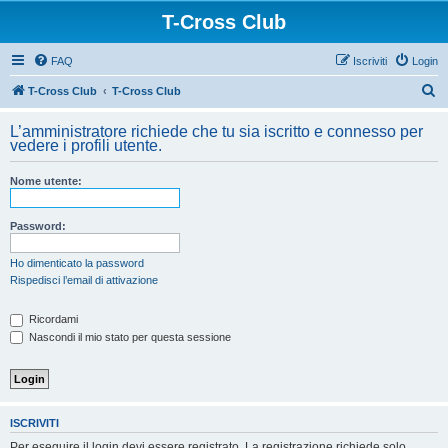
T-Cross Club
FAQ
Iscriviti
Login
C
T-Cross Club
T-Cross Club
e
L’amministratore richiede che tu sia iscritto e connesso per
r
vedere i profili utente.
c
Nome utente:
a
Password:
Ho dimenticato la password
Rispedisci l’email di attivazione
Ricordami
Nascondi il mio stato per questa sessione
ISCRIVITI
Per eseguire il login devi essere registrato. La registrazione richiede solo