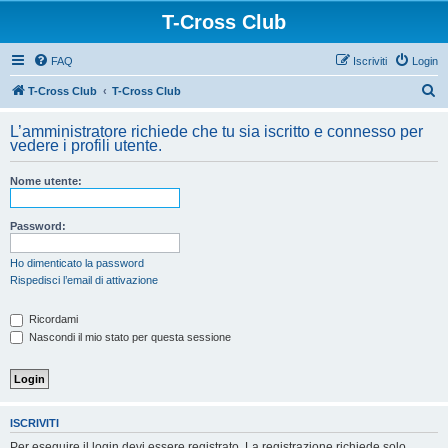
T-Cross Club
FAQ
Iscriviti
Login
C
T-Cross Club
T-Cross Club
e
L’amministratore richiede che tu sia iscritto e connesso per
r
vedere i profili utente.
c
Nome utente:
a
Password:
Ho dimenticato la password
Rispedisci l’email di attivazione
Ricordami
Nascondi il mio stato per questa sessione
ISCRIVITI
Per eseguire il login devi essere registrato. La registrazione richiede solo