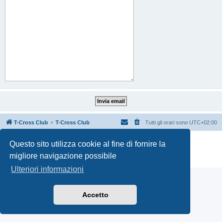
T-Cross Club
T-Cross Club
Tutti gli orari sono
UTC+02:00
Creato da
phpBB
® Forum Software © phpBB Limited
Questo sito utilizza cookie al fine di fornire la
Traduzione Italiana
phpBB-Italia.it
migliore navigazione possibile
Privacy
|
Condizioni
Ulteriori informazioni
Accetto