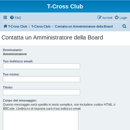
T-Cross Club
FAQ
Iscriviti
Login
C
T-Cross Club
T-Cross Club
Contatta un Amministratore della Board
e
Contatta un Amministratore della Board
r
c
Destinatario:
Amministratore
a
Tuo indirizzo email:
Tuo nome:
Titolo:
Corpo del messaggio:
Questo messaggio sarà spedito in testo semplice, non includere codice HTML o
BBCode. L’indirizzo di risposta sarà il tuo indirizzo email.