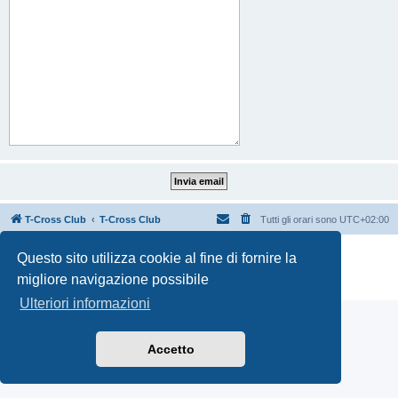
T-Cross Club
T-Cross Club
Tutti gli orari sono
UTC+02:00
Creato da
phpBB
® Forum Software © phpBB Limited
Questo sito utilizza cookie al fine di fornire la
Traduzione Italiana
phpBB-Italia.it
migliore navigazione possibile
Privacy
|
Condizioni
Ulteriori informazioni
Accetto