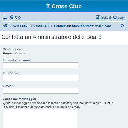
T-Cross Club
FAQ
Iscriviti
Login
C
T-Cross Club
T-Cross Club
Contatta un Amministratore della Board
e
Contatta un Amministratore della Board
r
c
Destinatario:
Amministratore
a
Tuo indirizzo email:
Tuo nome:
Titolo:
Corpo del messaggio:
Questo messaggio sarà spedito in testo semplice, non includere codice HTML o
BBCode. L’indirizzo di risposta sarà il tuo indirizzo email.