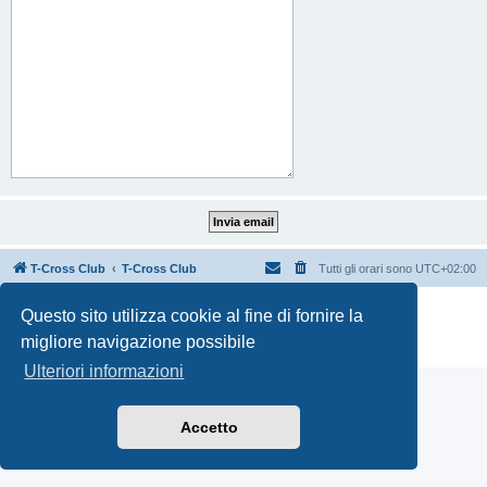
T-Cross Club
T-Cross Club
Tutti gli orari sono
UTC+02:00
Creato da
phpBB
® Forum Software © phpBB Limited
Questo sito utilizza cookie al fine di fornire la
Traduzione Italiana
phpBB-Italia.it
migliore navigazione possibile
Privacy
|
Condizioni
Ulteriori informazioni
Accetto