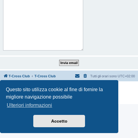
T-Cross Club
T-Cross Club
Tutti gli orari sono
UTC+02:00
Creato da
phpBB
® Forum Software © phpBB Limited
Questo sito utilizza cookie al fine di fornire la
Traduzione Italiana
phpBB-Italia.it
migliore navigazione possibile
Privacy
|
Condizioni
Ulteriori informazioni
Accetto