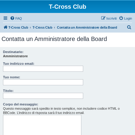
T-Cross Club
FAQ
Iscriviti
Login
C
T-Cross Club
T-Cross Club
Contatta un Amministratore della Board
e
Contatta un Amministratore della Board
r
c
Destinatario:
Amministratore
a
Tuo indirizzo email:
Tuo nome:
Titolo:
Corpo del messaggio:
Questo messaggio sarà spedito in testo semplice, non includere codice HTML o
BBCode. L’indirizzo di risposta sarà il tuo indirizzo email.