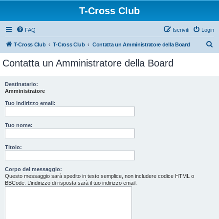
T-Cross Club
FAQ
Iscriviti
Login
C
T-Cross Club
T-Cross Club
Contatta un Amministratore della Board
e
Contatta un Amministratore della Board
r
c
Destinatario:
Amministratore
a
Tuo indirizzo email:
Tuo nome:
Titolo:
Corpo del messaggio:
Questo messaggio sarà spedito in testo semplice, non includere codice HTML o
BBCode. L’indirizzo di risposta sarà il tuo indirizzo email.