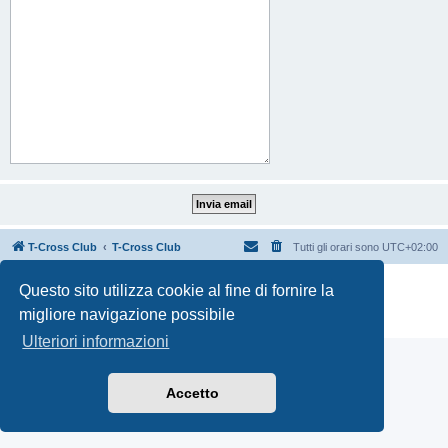
T-Cross Club
T-Cross Club
Tutti gli orari sono
UTC+02:00
Creato da
phpBB
® Forum Software © phpBB Limited
Questo sito utilizza cookie al fine di fornire la
Traduzione Italiana
phpBB-Italia.it
migliore navigazione possibile
Privacy
|
Condizioni
Ulteriori informazioni
Accetto