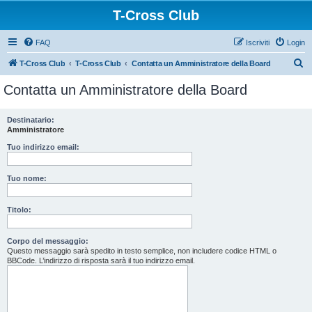
T-Cross Club
FAQ
Iscriviti
Login
C
T-Cross Club
T-Cross Club
Contatta un Amministratore della Board
e
Contatta un Amministratore della Board
r
c
Destinatario:
Amministratore
a
Tuo indirizzo email:
Tuo nome:
Titolo:
Corpo del messaggio:
Questo messaggio sarà spedito in testo semplice, non includere codice HTML o
BBCode. L’indirizzo di risposta sarà il tuo indirizzo email.