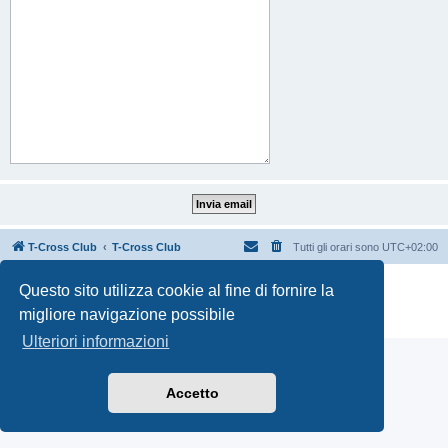
T-Cross Club
T-Cross Club
Tutti gli orari sono
UTC+02:00
Creato da
phpBB
® Forum Software © phpBB Limited
Questo sito utilizza cookie al fine di fornire la
Traduzione Italiana
phpBB-Italia.it
migliore navigazione possibile
Privacy
|
Condizioni
Ulteriori informazioni
Accetto