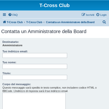
T-Cross Club
FAQ
Iscriviti
Login
C
T-Cross Club
T-Cross Club
Contatta un Amministratore della Board
e
Contatta un Amministratore della Board
r
c
Destinatario:
Amministratore
a
Tuo indirizzo email:
Tuo nome:
Titolo:
Corpo del messaggio:
Questo messaggio sarà spedito in testo semplice, non includere codice HTML o
BBCode. L’indirizzo di risposta sarà il tuo indirizzo email.