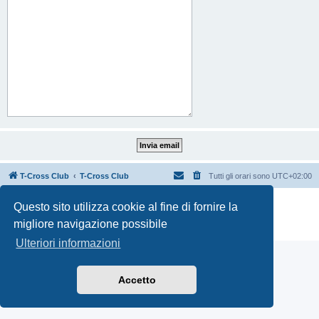
T-Cross Club
T-Cross Club
Tutti gli orari sono
UTC+02:00
Creato da
phpBB
® Forum Software © phpBB Limited
Questo sito utilizza cookie al fine di fornire la
Traduzione Italiana
phpBB-Italia.it
migliore navigazione possibile
Privacy
|
Condizioni
Ulteriori informazioni
Accetto