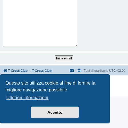
T-Cross Club
T-Cross Club
Tutti gli orari sono
UTC+02:00
Creato da
phpBB
® Forum Software © phpBB Limited
Questo sito utilizza cookie al fine di fornire la
Traduzione Italiana
phpBB-Italia.it
migliore navigazione possibile
Privacy
|
Condizioni
Ulteriori informazioni
Accetto