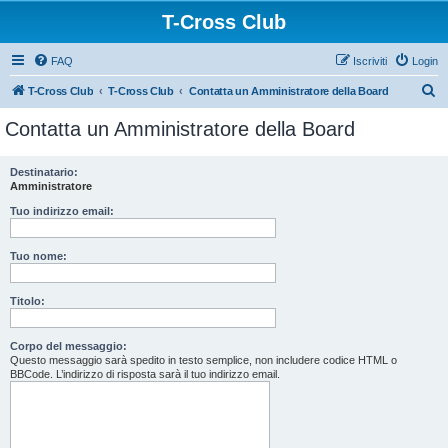
T-Cross Club
FAQ
Iscriviti
Login
C
T-Cross Club
T-Cross Club
Contatta un Amministratore della Board
e
Contatta un Amministratore della Board
r
c
Destinatario:
Amministratore
a
Tuo indirizzo email:
Tuo nome:
Titolo:
Corpo del messaggio:
Questo messaggio sarà spedito in testo semplice, non includere codice HTML o
BBCode. L’indirizzo di risposta sarà il tuo indirizzo email.