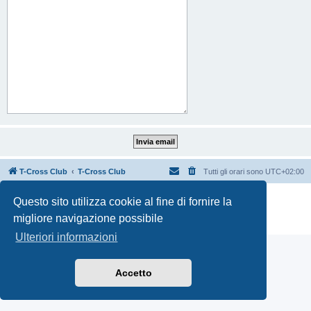
T-Cross Club
T-Cross Club
Tutti gli orari sono
UTC+02:00
Creato da
phpBB
® Forum Software © phpBB Limited
Questo sito utilizza cookie al fine di fornire la
Traduzione Italiana
phpBB-Italia.it
migliore navigazione possibile
Privacy
|
Condizioni
Ulteriori informazioni
Accetto