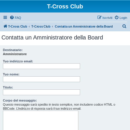
T-Cross Club
FAQ
Iscriviti
Login
C
T-Cross Club
T-Cross Club
Contatta un Amministratore della Board
e
Contatta un Amministratore della Board
r
c
Destinatario:
Amministratore
a
Tuo indirizzo email:
Tuo nome:
Titolo:
Corpo del messaggio:
Questo messaggio sarà spedito in testo semplice, non includere codice HTML o
BBCode. L’indirizzo di risposta sarà il tuo indirizzo email.