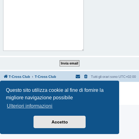
T-Cross Club
T-Cross Club
Tutti gli orari sono
UTC+02:00
Creato da
phpBB
® Forum Software © phpBB Limited
Questo sito utilizza cookie al fine di fornire la
Traduzione Italiana
phpBB-Italia.it
migliore navigazione possibile
Privacy
|
Condizioni
Ulteriori informazioni
Accetto