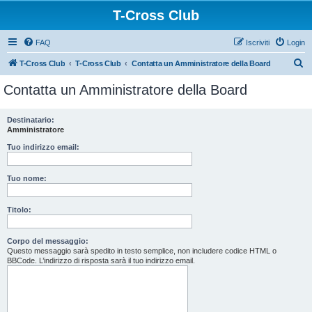
T-Cross Club
FAQ
Iscriviti
Login
C
T-Cross Club
T-Cross Club
Contatta un Amministratore della Board
e
Contatta un Amministratore della Board
r
c
Destinatario:
Amministratore
a
Tuo indirizzo email:
Tuo nome:
Titolo:
Corpo del messaggio:
Questo messaggio sarà spedito in testo semplice, non includere codice HTML o
BBCode. L’indirizzo di risposta sarà il tuo indirizzo email.