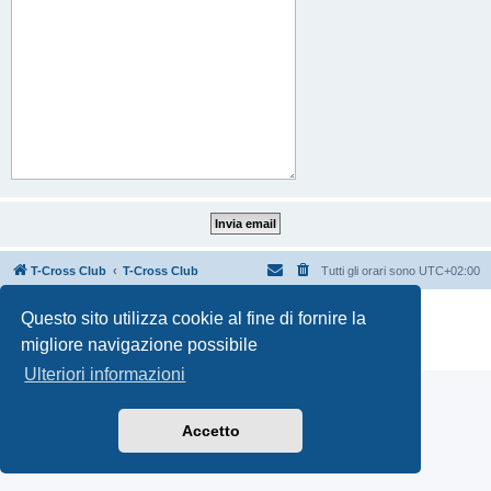
T-Cross Club
T-Cross Club
Tutti gli orari sono
UTC+02:00
Creato da
phpBB
® Forum Software © phpBB Limited
Questo sito utilizza cookie al fine di fornire la
Traduzione Italiana
phpBB-Italia.it
migliore navigazione possibile
Privacy
|
Condizioni
Ulteriori informazioni
Accetto