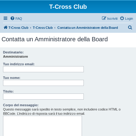
T-Cross Club
FAQ
Iscriviti
Login
C
T-Cross Club
T-Cross Club
Contatta un Amministratore della Board
e
Contatta un Amministratore della Board
r
c
Destinatario:
Amministratore
a
Tuo indirizzo email:
Tuo nome:
Titolo:
Corpo del messaggio:
Questo messaggio sarà spedito in testo semplice, non includere codice HTML o
BBCode. L’indirizzo di risposta sarà il tuo indirizzo email.