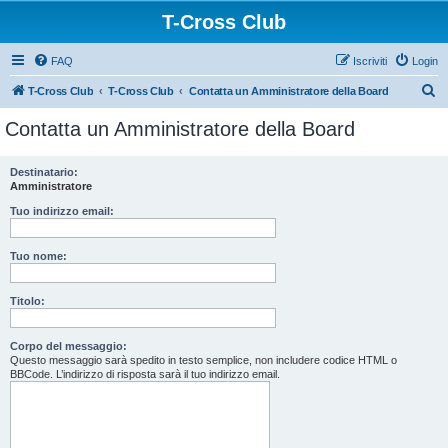
T-Cross Club
FAQ
Iscriviti
Login
C
T-Cross Club
T-Cross Club
Contatta un Amministratore della Board
e
Contatta un Amministratore della Board
r
c
Destinatario:
Amministratore
a
Tuo indirizzo email:
Tuo nome:
Titolo:
Corpo del messaggio:
Questo messaggio sarà spedito in testo semplice, non includere codice HTML o
BBCode. L’indirizzo di risposta sarà il tuo indirizzo email.