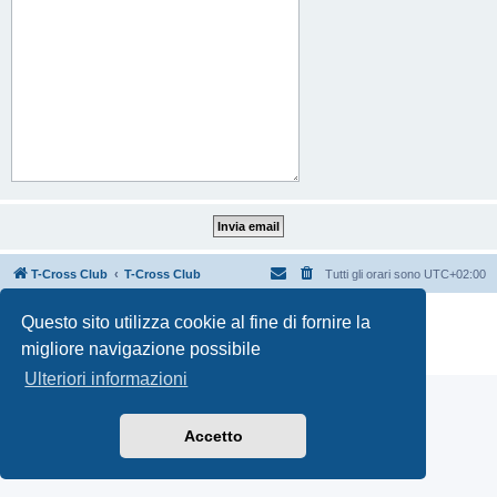
T-Cross Club
T-Cross Club
Tutti gli orari sono
UTC+02:00
Creato da
phpBB
® Forum Software © phpBB Limited
Questo sito utilizza cookie al fine di fornire la
Traduzione Italiana
phpBB-Italia.it
migliore navigazione possibile
Privacy
|
Condizioni
Ulteriori informazioni
Accetto