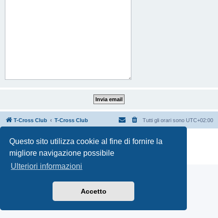
T-Cross Club
T-Cross Club
Tutti gli orari sono
UTC+02:00
Creato da
phpBB
® Forum Software © phpBB Limited
Questo sito utilizza cookie al fine di fornire la
Traduzione Italiana
phpBB-Italia.it
migliore navigazione possibile
Privacy
|
Condizioni
Ulteriori informazioni
Accetto