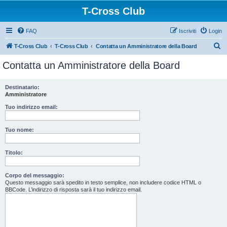
T-Cross Club
FAQ
Iscriviti
Login
C
T-Cross Club
T-Cross Club
Contatta un Amministratore della Board
e
Contatta un Amministratore della Board
r
c
Destinatario:
Amministratore
a
Tuo indirizzo email:
Tuo nome:
Titolo:
Corpo del messaggio:
Questo messaggio sarà spedito in testo semplice, non includere codice HTML o
BBCode. L’indirizzo di risposta sarà il tuo indirizzo email.